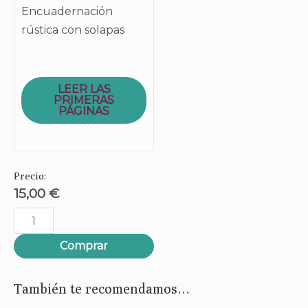
Encuadernación
rústica con solapas
LEER LAS
PRIMERAS
PÁGINAS
Precio:
15,00
€
MANIFIESTO
MARICA
Comprar
VISIBLE
cantidad
También te recomendamos…