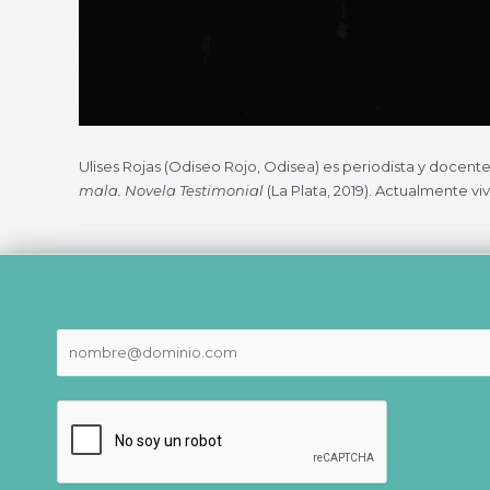
Ulises Rojas (Odiseo Rojo, Odisea) es periodista y docent
mala. Novela Testimonial
(La Plata, 2019). Actualmente 
Navegación
de
entradas