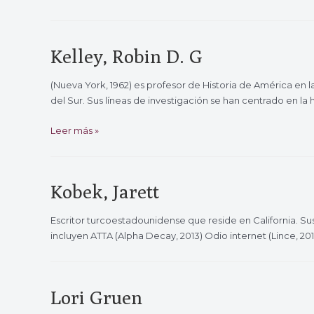
Albert
Kelley, Robin D. G
(Nueva York, 1962) es profesor de Historia de América en 
del Sur. Sus líneas de investigación se han centrado en la
Kelley,
Leer más »
Robin
D.
G
Kobek, Jarett
Escritor turcoestadounidense que reside en California. Sus
incluyen ATTA (Alpha Decay, 2013) Odio internet (Lince, 20
Lori Gruen