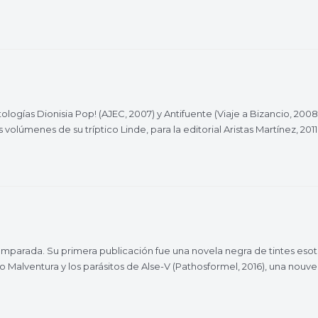
ntologías Dionisia Pop! (AJEC, 2007) y Antifuente (Viaje a Bizancio, 200
 volúmenes de su tríptico Linde, para la editorial Aristas Martínez, 201
Comparada. Su primera publicación fue una novela negra de tintes esoté
o Malventura y los parásitos de Alse-V (Pathosformel, 2016), una nouv