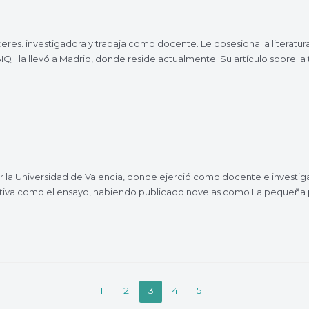
laceres. investigadora y trabaja como docente. Le obsesiona la literatura 
IQ+ la llevó a Madrid, donde reside actualmente. Su artículo sobre la 
e por la Universidad de Valencia, donde ejerció como docente e invest
rativa como el ensayo, habiendo publicado novelas como La pequeña p
1
2
3
4
5