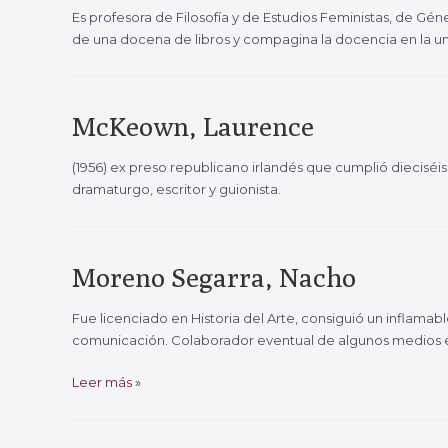
Es profesora de Filosofía y de Estudios Feministas, de G
de una docena de libros y compagina la docencia en la u
McKeown, Laurence
(1956) ex preso republicano irlandés que cumplió dieciséi
dramaturgo, escritor y guionista.
Moreno Segarra, Nacho
Fue licenciado en Historia del Arte, consiguió un inflam
comunicación. Colaborador eventual de algunos medios e ins
Moreno
Leer más »
Segarra,
Nacho