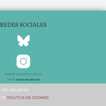
REDES SOCIALES
2026 © LEVANTA FUEGO
Diseño:
lacasti-estudio.com
 de usuario.
tra
.
POLITICA DE COOKIES