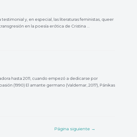
testimonial y, en especial, las literaturas feministas, queer
transgresión en la poesía erótica de Cristina …
igadora hasta 2011, cuando empezó a dedicarse por
asión (1990) El amante germano (Valdemar, 2017), Pánikas
Página siguiente
→