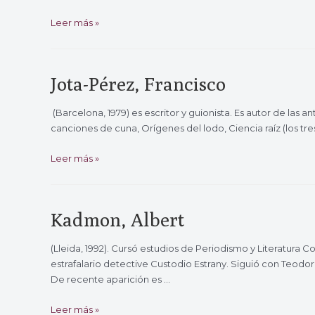
J.
Leer más »
M.
Sala
Jota-Pérez, Francisco
(Barcelona, 1979) es escritor y guionista. Es autor de las a
canciones de cuna, Orígenes del lodo, Ciencia raíz (los tres
Jota-
Leer más »
Pérez,
Francisco
Kadmon, Albert
(Lleida, 1992). Cursó estudios de Periodismo y Literatura 
estrafalario detective Custodio Estrany. Siguió con Teodor
De recente aparición es …
Kadmon,
Leer más »