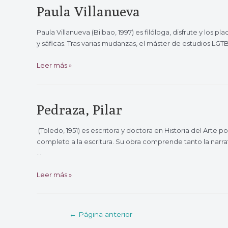
Paula Villanueva
Paula Villanueva (Bilbao, 1997) es filóloga, disfrute y los p
y sáficas. Tras varias mudanzas, el máster de estudios LGTB
Paula
Leer más »
Villanueva
Pedraza, Pilar
(Toledo, 1951) es escritora y doctora en Historia del Art
completo a la escritura. Su obra comprende tanto la nar
…
Pedraza,
Leer más »
Pilar
Paginación
←
Página anterior
de