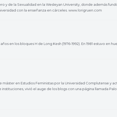
énero y de la Sexualidad en la Wesleyan University, donde además fun
niversidad con la enseñanza en cárceles. www.lorigruen.com
s años en los bloques H de Long Kesh (1976-1992). En 1981 estuvo en 
able máster en Estudios Feministas por la Universidad Complutense y 
tituciones, vivió el auge de los blogs con una página llamada Palomit