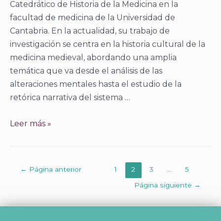
Catedrático de Historia de la Medicina en la
facultad de medicina de la Universidad de
Cantabria. En la actualidad, su trabajo de
investigación se centra en la historia cultural de la
medicina medieval, abordando una amplia
temática que va desde el análisis de las
alteraciones mentales hasta el estudio de la
retórica narrativa del sistema …
Salmón
Leer más »
Muñiz,
Fernando
Paginación
←
Página anterior
1
2
3
…
5
de
Página siguiente
→
entradas