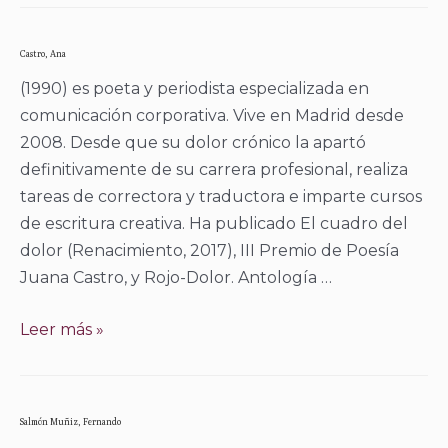
D.
G
Castro, Ana
(1990) es poeta y periodista especializada en
comunicación corporativa. Vive en Madrid desde
2008. Desde que su dolor crónico la apartó
definitivamente de su carrera profesional, realiza
tareas de correctora y traductora e imparte cursos
de escritura creativa. Ha publicado El cuadro del
dolor (Renacimiento, 2017), III Premio de Poesía
Juana Castro, y Rojo-Dolor. Antología …
Castro,
Leer más »
Ana
Salmón Muñiz, Fernando