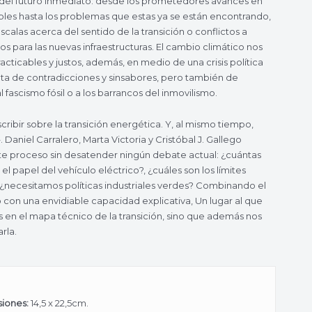
 del futuro inmediato: desde los prometedores avances en
les hasta los problemas que estas ya se están encontrando,
calas acerca del sentido de la transición o conflictos a
s para las nuevas infraestructuras. El cambio climático nos
acticables y justos, además, en medio de una crisis política
pleta de contradicciones y sinsabores, pero también de
 fascismo fósil o a los barrancos del inmovilismo.
scribir sobre la transición energética. Y, al mismo tiempo,
 Daniel Carralero, Marta Victoria y Cristóbal J. Gallego
ste proceso sin desatender ningún debate actual: ¿cuántas
l papel del vehículo eléctrico?, ¿cuáles son los límites
?, ¿necesitamos políticas industriales verdes? Combinando el
o con una envidiable capacidad explicativa, Un lugar al que
os en el mapa técnico de la transición, sino que además nos
rla.
iones:
14,5 x 22,5cm.