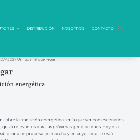
UTORES
DISTRIBUCIÓN
NOSOTROS
CONTACTO
LVAJES
/ Un lugar al que llegar
egar
sición energética
 sobre la transición energética tenía que ver con escenarios
, quizá relevantes para las próximas generaciones. Hoy esa
osible, sino un proceso en marcha y en cuyo seno se está