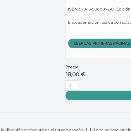
ISBN:
979-13-990081-2-8 |
Edición
Encuadernación rústica con sola
LEER LAS PRIMERAS PÁGINAS
Precio:
18,00
€
Un
lugar
al
que
llegar
cantidad
la discusión ecologista en el Estado español. […] El ecologismo, tras 