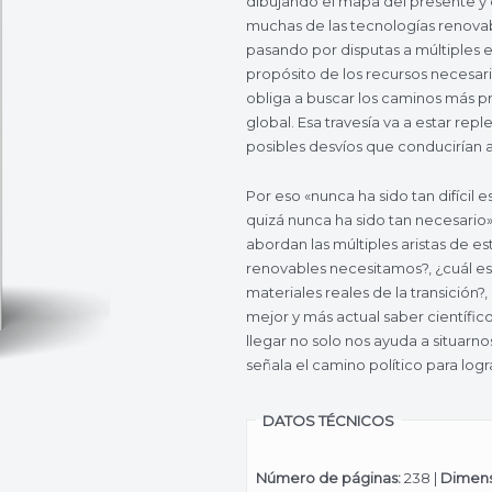
dibujando el mapa del presente y
muchas de las tecnologías renovab
pasando por disputas a múltiples es
propósito de los recursos necesario
obliga a buscar los caminos más pr
global. Esa travesía va a estar re
posibles desvíos que conducirían al
Por eso «nunca ha sido tan difícil e
quizá nunca ha sido tan necesario».
abordan las múltiples aristas de e
renovables necesitamos?, ¿cuál es e
materiales reales de la transición
mejor y más actual saber científic
llegar no solo nos ayuda a situarn
señala el camino político para logra
DATOS TÉCNICOS
Número de páginas:
238 |
Dimens