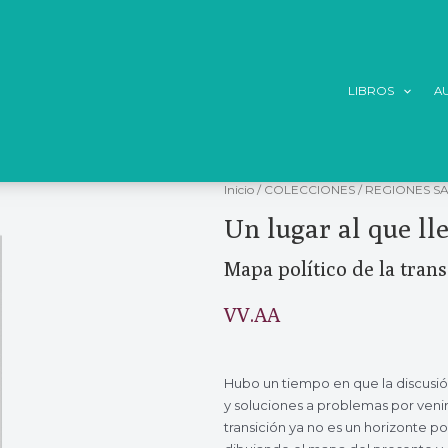
LIBROS
A
Inicio
/
COLECCIONES
/
REGIONES SA
Un lugar al que ll
Mapa político de la tran
VV.AA
Hubo un tiempo en que la discusión
y soluciones a problemas por venir
transición ya no es un horizonte p