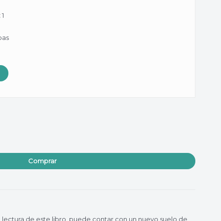
:
1
pas
Comprar
la lectura de este libro, puede contar con un nuevo suelo de