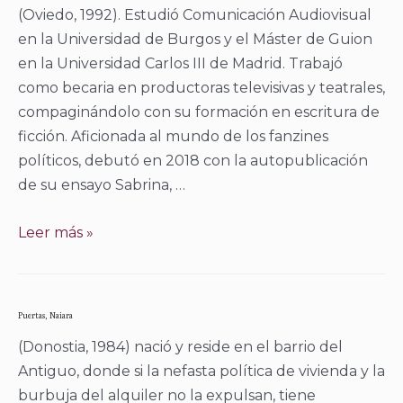
(Oviedo, 1992). Estudió Comunicación Audiovisual
en la Universidad de Burgos y el Máster de Guion
en la Universidad Carlos III de Madrid. Trabajó
como becaria en productoras televisivas y teatrales,
compaginándolo con su formación en escritura de
ficción. Aficionada al mundo de los fanzines
políticos, debutó en 2018 con la autopublicación
de su ensayo Sabrina, …
Presumido,
Leer más »
Raquel
Puertas, Naiara
(Donostia, 1984) nació y reside en el barrio del
Antiguo, donde si la nefasta política de vivienda y la
burbuja del alquiler no la expulsan, tiene