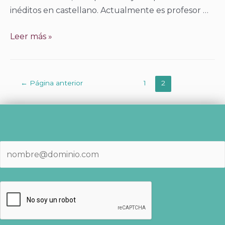
inéditos en castellano. Actualmente es profesor …
Rediker,
Leer más »
Marcus
Paginación
←
Página anterior
1
2
de
entradas