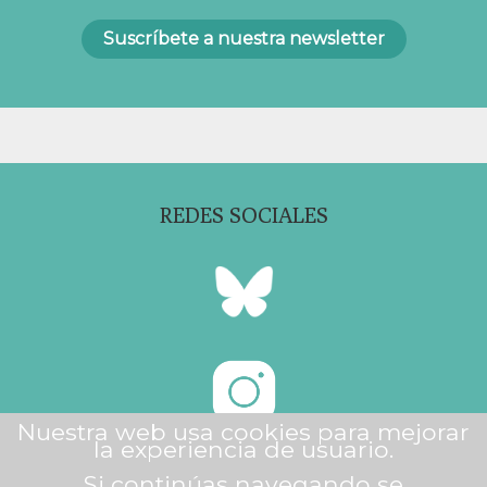
REDES SOCIALES
Nuestra web usa cookies para mejorar
la experiencia de usuario.
2026 © LEVANTA FUEGO
Si continúas navegando se
Diseño:
lacasti-estudio.com